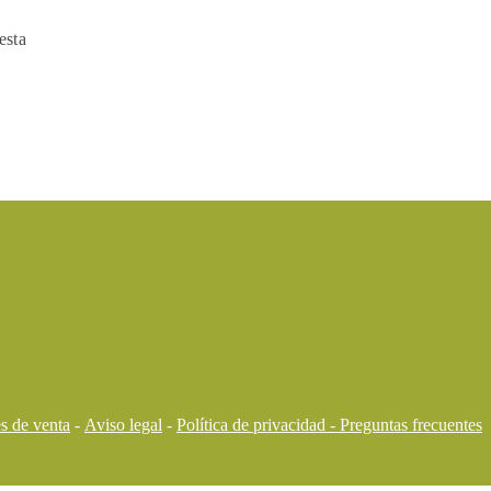
esta
s de venta
-
Aviso legal
-
Política de privacidad -
Preguntas frecuentes