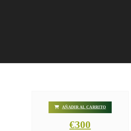
AÑADIR AL CARRITO
€
300